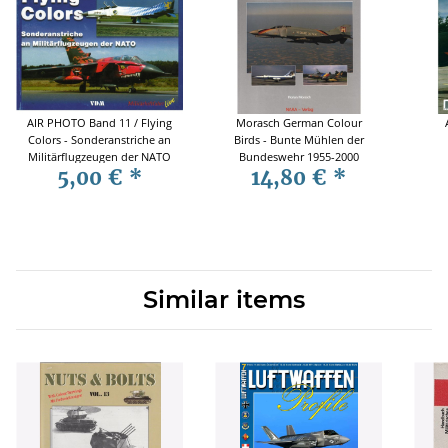
AIR PHOTO Band 11 / Flying
Morasch German Colour
Colors - Sonderanstriche an
Birds - Bunte Mühlen der
Militärflugzeugen der NATO
Bundeswehr 1955-2000
5,00 €
*
14,80 €
*
- Militärluftfahrt live
Similar items