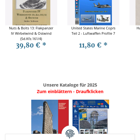
Nuts & Bolts 13: Flakpanzer
United States Marine Coprs
Ha
IV Wirbelwind & Ostwind
Teil 2 - Luftwaffen Profile 7
(Sd.Kfz.161/4)
39,80 €
*
11,80 €
*
Unsere Kataloge für 2025
Zum einblättern - Draufklicken
.
..