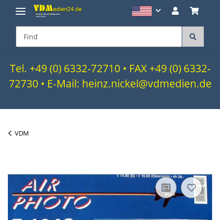
Tel. +49 (0) 6332-72710 • FAX +49 (0) 6332-
72730 • E-Mail: heinz.nickel@vdmedien.de
VDM