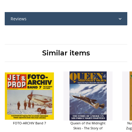
Reviews
Similar items
FOTO-ARCHIV Band 7
Queen of the Midnight
Nut
Skies - The Story of
Zug