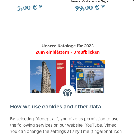
America's Air Force Night
A
5,00 €
*
99,00 €
*
Fighters - Pape / Harrison
S
Unsere Kataloge für 2025
Zum einblättern - Draufklicken
.
..
How we use cookies and other data
Categories
By selecting "Accept all", you give us permission to use
the following services on our website: YouTube, Vimeo.
You can change the settings at any time (fingerprint icon