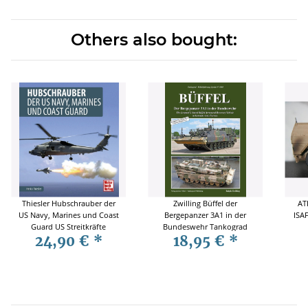
Others also bought:
Thiesler Hubschrauber der
Zwilling Büffel der
AT
US Navy, Marines und Coast
Bergepanzer 3A1 in der
ISAF
Guard US Streitkräfte
Bundeswehr Tankograd
24,90 €
*
18,95 €
*
5085