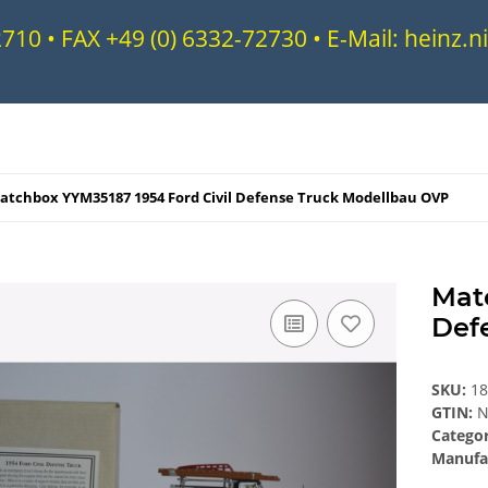
72710 • FAX +49 (0) 6332-72730 • E-Mail: heinz
atchbox YYM35187 1954 Ford Civil Defense Truck Modellbau OVP
Mat
Def
SKU:
1
GTIN:
N
Catego
Manufa