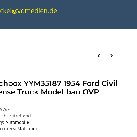
.nickel@vdmedien.de
chbox YYM35187 1954 Ford Civil
ense Truck Modellbau OVP
89769
icht zutreffend
ry:
Automobile
cturers:
Matchbox