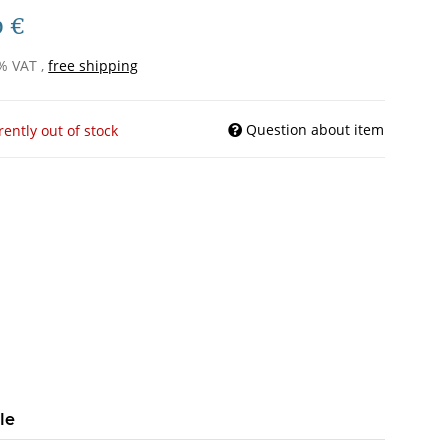
0 €
9% VAT ,
free shipping
Question about item
rently out of stock
le