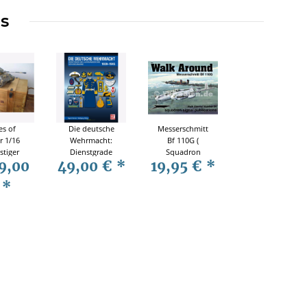
ms
es of
Die deutsche
Messerschmitt
r 1/16
Wehrmacht:
Bf 110G (
stiger
Dienstgrade
Squadron
9,00
49,00 €
*
19,95 €
*
e 1944
und
Signal Walk
panzer
Laufbahnabzeichen
Around Nr. 24 )
€
*
per
der
Kriegsmarine
1939-1945 - S.
Henner / W.
Böhler