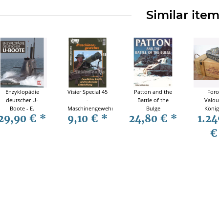
Similar ite
Enzyklopädie
Visier Special 45
Patton and the
Forc
deutscher U-
-
Battle of the
Valou
Boote - E.
Maschinengewehre
Bulge
König
29,90 €
*
9,10 €
*
24,80 €
*
1.24
Möller / W.
Ardenn
Brack
Fertig
Pi