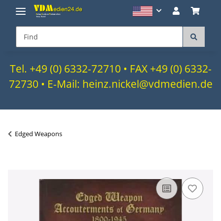
Tel. +49 (0) 6332-72710 • FAX +49 (0) 6332-
72730 • E-Mail: heinz.nickel@vdmedien.de
Edged Weapons