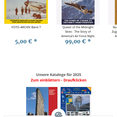
FOTO-ARCHIV Band 7
Queen of the Midnight
Nut
Skies - The Story of
Zug
America's Air Force Night
A
5,00 €
*
99,00 €
*
Fighters - Pape / Harrison
S
Unsere Kataloge für 2025
Zum einblättern - Draufklicken
.
..