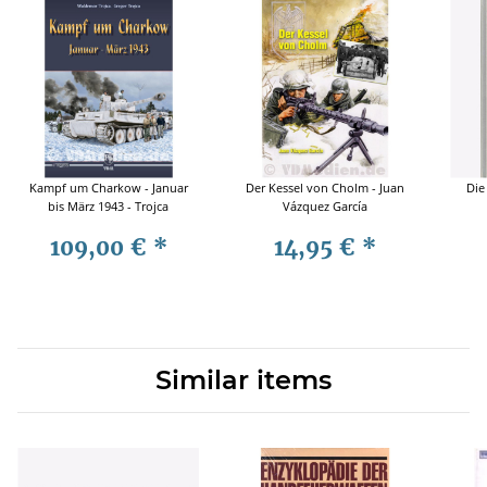
Kampf um Charkow - Januar
Der Kessel von Cholm - Juan
Die
bis März 1943 - Trojca
Vázquez García
109,00 €
*
14,95 €
*
Similar items