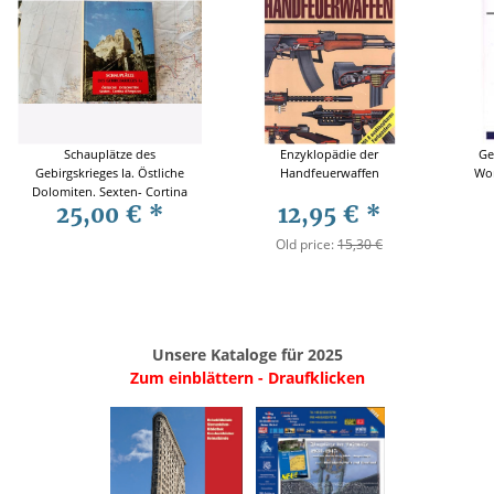
Schauplätze des
Enzyklopädie der
Ge
Gebirgskrieges Ia. Östliche
Handfeuerwaffen
Wor
Dolomiten. Sexten- Cortina
25,00 €
*
12,95 €
*
d´Ampezzo Walther
Schaumann
Old price:
15,30 €
Unsere Kataloge für 2025
Zum einblättern - Draufklicken