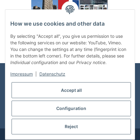
.
..
How we use cookies and other data
Categories
By selecting "Accept all", you give us permission to use
the following services on our website: YouTube, Vimeo.
You can change the settings at any time (fingerprint icon
in the bottom left corner). For further details, please see
Individual configuration
and our
Privacy notice
.
Impressum
|
Datenschutz
Information
Accept all
Shop Service
Configuration
* All prices incl. VAT, plus
shipping fees
Reject
© vdmedien24.de
Visitor counter: 10632239