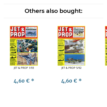
Others also bought:
JET & PROP 1/93
JET & PROP 5/92
4,60 €
*
4,60 €
*