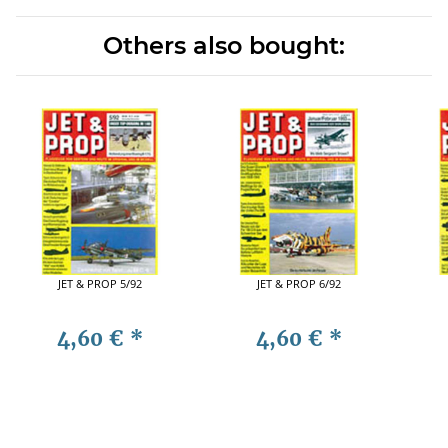
Others also bought:
JET & PROP 5/92
JET & PROP 6/92
4,60 €
*
4,60 €
*