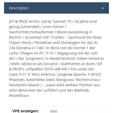
Description
JET & PROP Archiv: Fairey 'Gannet' T5 / 34 Jahre sind
genug (Leitartikel) / Leser-Forum /
Nachrichten/Schaufenster / Beute-Ausstellung in
Rechlin / Grumman S2F, 'Tracker' - Spürhund der Navy
(Typen-Story) / Portalkran und Startwagen für das Ar
234 Diorama in 1:48 / In Reno rast die Formel 1 der
Lüfte / Fliegen im PC: 'F-15' / Begegnung mit der LeO
451 / Der 'Jungmann' in Niederländisch Indien (Historie)
/ Mehr Abstürze als Einsätze / Stahlhelme an Bord / JET
& PROP's Luftwaffen FOTO-ARCHIV / Kits unter der
Lupe: P-51 D 'Miss America', Longbow Apache, F-4F/ICE
Phantom, Sokol/Meta Sokol, Mangusta / Bücherschau /
Neuheiten-Report / ...sowie viele weitere Themen aus
allen Bereichen der Luftfahrt und des Maßstab-
Modellbaus
VPE anzeigen:
nein