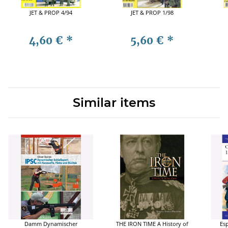
JET & PROP 4/94
JET & PROP 1/98
4,60 €
*
5,60 €
*
Similar items
Damm Dynamischer
THE IRON TIME A History of
Es