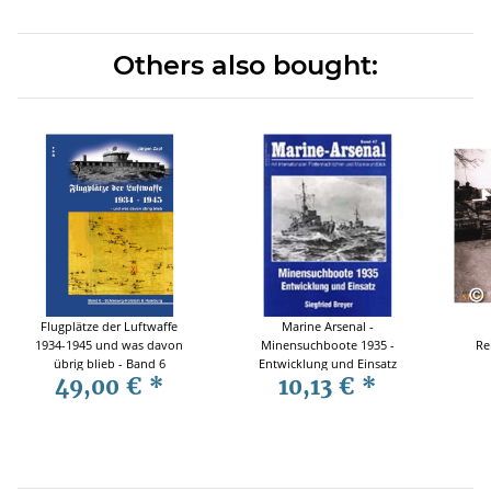
Others also bought:
Flugplätze der Luftwaffe
Marine Arsenal -
1934-1945 und was davon
Minensuchboote 1935 -
Re
übrig blieb - Band 6
Entwicklung und Einsatz
49,00 €
*
10,13 €
*
Schleswig Holstein &
(MA 47)
Hamburg - Jürgen Zapf