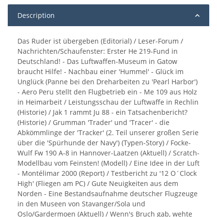
Description
Das Ruder ist übergeben (Editorial) / Leser-Forum /
Nachrichten/Schaufenster: Erster He 219-Fund in
Deutschland! - Das Luftwaffen-Museum in Gatow
braucht Hilfe! - Nachbau einer 'Hummel' - Glück im
Unglück (Panne bei den Dreharbeiten zu 'Pearl Harbor')
- Aero Peru stellt den Flugbetrieb ein - Me 109 aus Holz
in Heimarbeit / Leistungsschau der Luftwaffe in Rechlin
(Historie) / Jak 1 rammt Ju 88 - ein Tatsachenbericht?
(Historie) / Grumman 'Trader' und 'Tracer' - die
Abkömmlinge der 'Tracker' (2. Teil unserer großen Serie
über die 'Spürhunde der Navy') (Typen-Story) / Focke-
Wulf Fw 190 A-8 in Hannover-Laatzen (Aktuell) / Scratch-
Modellbau vom Feinsten! (Modell) / Eine Idee in der Luft
- Montélimar 2000 (Report) / Testbericht zu '12 O´Clock
High' (Fliegen am PC) / Gute Neuigkeiten aus dem
Norden - Eine Bestandsaufnahme deutscher Flugzeuge
in den Museen von Stavanger/Sola und
Oslo/Gardermoen (Aktuell) / Wenn's Bruch gab, wehte