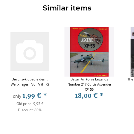
Similar items
Die Enzyklopädie des II.
Balzer Air Force Legends
The
Weltkrieges - Vol. V (H-K)
Number 217 Curtis Ascender
XP-55
1,99 €
*
18,00 €
*
only
Old price:
9,95 €
Discount:
80%