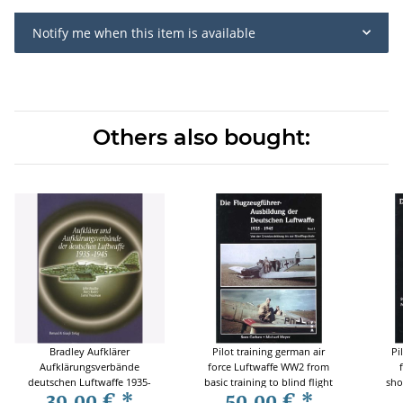
Notify me when this item is available
Others also bought:
Bradley Aufklärer
Pilot training german air
Pi
Aufklärungsverbände
force Luftwaffe WW2 from
deutschen Luftwaffe 1935-
basic training to blind flight
sho
39,00 €
*
50,00 €
*
1945 Modellbau ÜBER 600
training - Carlsen - Meyer
c