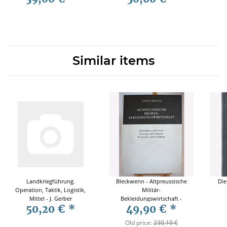
Abb.
Similar items
Landkriegführung.
Bleckwenn - Altpreussische
Die
Operation, Taktik, Logistik,
Militär-
Mittel - J. Gerber
Bekleidungswirtschaft -
50,20 €
*
49,90 €
*
Materialien und Formen,
Planung und Fertigung,
Old price:
230,10 €
Wirtschaft und Verwaltung -