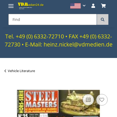
Tel. +49 (0) 6332-72710 • FAX +49 (0) 6332-
72730 • E-Mail: heinz.nickel@vdmedien.de
Vehicle Literature