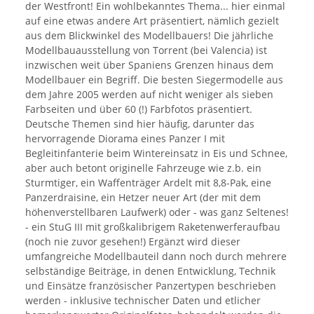
der Westfront! Ein wohlbekanntes Thema... hier einmal
auf eine etwas andere Art präsentiert, nämlich gezielt
aus dem Blickwinkel des Modellbauers! Die jährliche
Modellbauausstellung von Torrent (bei Valencia) ist
inzwischen weit über Spaniens Grenzen hinaus dem
Modellbauer ein Begriff. Die besten Siegermodelle aus
dem Jahre 2005 werden auf nicht weniger als sieben
Farbseiten und über 60 (!) Farbfotos präsentiert.
Deutsche Themen sind hier häufig, darunter das
hervorragende Diorama eines Panzer I mit
Begleitinfanterie beim Wintereinsatz in Eis und Schnee,
aber auch betont originelle Fahrzeuge wie z.b. ein
Sturmtiger, ein Waffenträger Ardelt mit 8,8-Pak, eine
Panzerdraisine, ein Hetzer neuer Art (der mit dem
höhenverstellbaren Laufwerk) oder - was ganz Seltenes!
- ein StuG III mit großkalibrigem Raketenwerferaufbau
(noch nie zuvor gesehen!) Ergänzt wird dieser
umfangreiche Modellbauteil dann noch durch mehrere
selbständige Beiträge, in denen Entwicklung, Technik
und Einsätze französischer Panzertypen beschrieben
werden - inklusive technischer Daten und etlicher