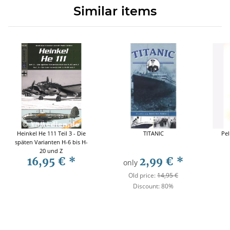
Similar items
Heinkel He 111 Teil 3 - Die
TITANIC
Pel
späten Varianten H-6 bis H-
20 und Z
16,95 €
*
2,99 €
*
only
Old price:
14,95 €
Discount:
80%