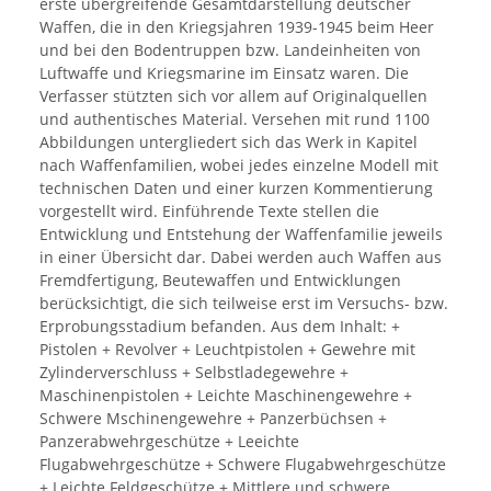
erste übergreifende Gesamtdarstellung deutscher
Waffen, die in den Kriegsjahren 1939-1945 beim Heer
und bei den Bodentruppen bzw. Landeinheiten von
Luftwaffe und Kriegsmarine im Einsatz waren. Die
Verfasser stützten sich vor allem auf Originalquellen
und authentisches Material. Versehen mit rund 1100
Abbildungen untergliedert sich das Werk in Kapitel
nach Waffenfamilien, wobei jedes einzelne Modell mit
technischen Daten und einer kurzen Kommentierung
vorgestellt wird. Einführende Texte stellen die
Entwicklung und Entstehung der Waffenfamilie jeweils
in einer Übersicht dar. Dabei werden auch Waffen aus
Fremdfertigung, Beutewaffen und Entwicklungen
berücksichtigt, die sich teilweise erst im Versuchs- bzw.
Erprobungsstadium befanden. Aus dem Inhalt: +
Pistolen + Revolver + Leuchtpistolen + Gewehre mit
Zylinderverschluss + Selbstladegewehre +
Maschinenpistolen + Leichte Maschinengewehre +
Schwere Mschinengewehre + Panzerbüchsen +
Panzerabwehrgeschütze + Leeichte
Flugabwehrgeschütze + Schwere Flugabwehrgeschütze
+ Leichte Feldgeschütze + Mittlere und schwere