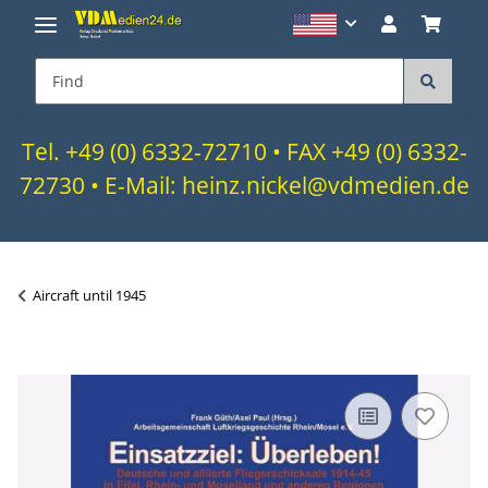
Tel. +49 (0) 6332-72710 • FAX +49 (0) 6332-
72730 • E-Mail: heinz.nickel@vdmedien.de
Aircraft until 1945