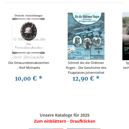
Die Verwundetenabzeichen
Schmitt Als die Oldtimer
Sp
- Rolf Michaelis
flogen - Die Geschichte des
tec
Flugplatzes Johannisthal
10,00 €
*
12,90 €
*
Unsere Kataloge für 2025
Zum einblättern - Draufklicken