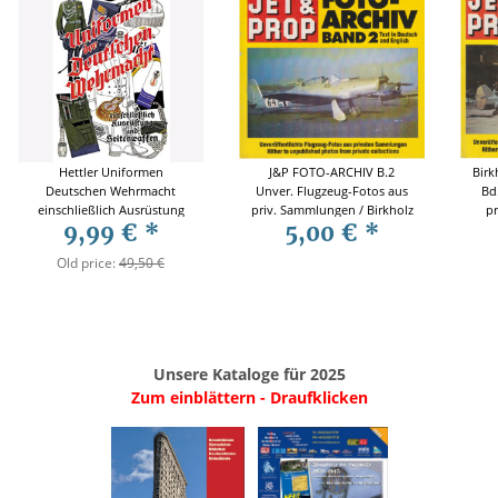
Hettler Uniformen
J&P FOTO-ARCHIV B.2
Birk
Deutschen Wehrmacht
Unver. Flugzeug-Fotos aus
Bd
einschließlich Ausrüstung
priv. Sammlungen / Birkholz
p
9,99 €
*
5,00 €
*
Seitenwaffen
- Mexpl
Old price:
49,50 €
Unsere Kataloge für 2025
Zum einblättern - Draufklicken