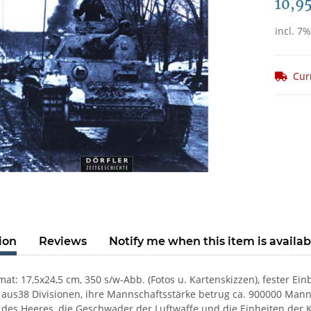
10,9
incl. 7
Cur
ion
Reviews
Notify me when this item is availab
rmat: 17,5x24,5 cm, 350 s/w-Abb. (Fotos u. Kartenskizzen), fester 
 aus38 Divisionen, ihre Mannschaftsstärke betrug ca. 900000 Man
 des Heeres, die Geschwader der Luftwaffe und die Einheiten der K