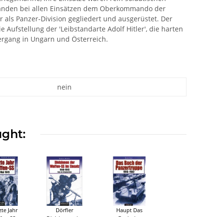
Verbänden bei allen Einsätzen dem Oberkommando der
 als Panzer-Division gegliedert und ausgerüstet. Der
e Aufstellung der 'Leibstandarte Adolf Hitler', die harten
ergang in Ungarn und Österreich.
nein
ught:
zte Jahr
Dörfler
Haupt Das