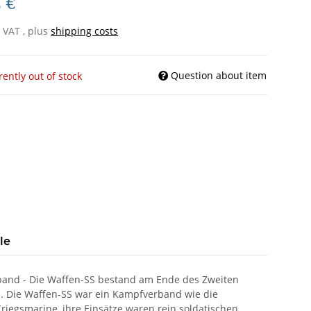
5 €
% VAT , plus
shipping costs
Question about item
rently out of stock
le
Einband - Die Waffen-SS bestand am Ende des Zweiten
n. Die Waffen-SS war ein Kampfverband wie die
riegsmarine, ihre Einsätze waren rein soldatischen