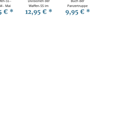
fen-SS -
Divisionen der
Buch der
4 - Mai
Waffen-SS im
Panzertruppe
5 €
*
12,95 €
*
9,95 €
*
45
Einsatz 1940
1916 - 1945 2.
-1945
WK
Chronologie
der
Panzerwaffe
Technik
Geschichte