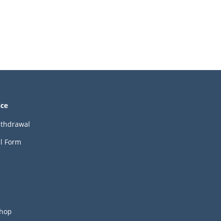
ice
ithdrawal
l Form
hop