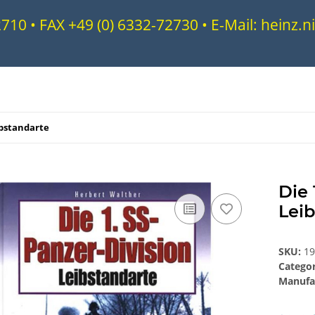
72710 • FAX +49 (0) 6332-72730 • E-Mail: heinz
eibstandarte
Die 
Lei
SKU:
1
Catego
Manufa