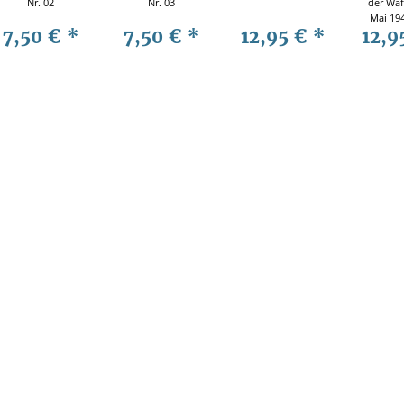
Nr. 02
Nr. 03
der Waf
Mai 194
7,50 €
*
7,50 €
*
12,95 €
*
12,9
19