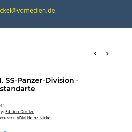
.nickel@vdmedien.de
1. SS-Panzer-Division -
bstandarte
944
ry:
Edition Dörfler
cturers:
VDM Heinz Nickel