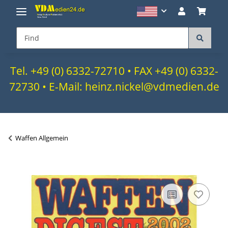
Tel. +49 (0) 6332-72710 • FAX +49 (0) 6332-
72730 • E-Mail: heinz.nickel@vdmedien.de
Waffen Allgemein