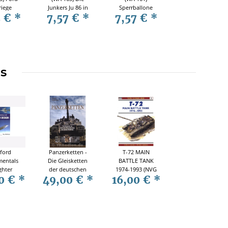
riege
Junkers Ju 86 in
Sperrballone
5 €
*
7,57 €
*
7,57 €
*
weltweiten
über London -
Einsätzen
Moskau - Berlin
1917-1945
ms
ford
Panzerketten -
T-72 MAIN
entals
Die Gleisketten
BATTLE TANK
ghter
der deutschen
1974-1993 (NVG
0 €
*
49,00 €
*
16,00 €
*
ign
Kettenfahrzeuge
Nr. 6)
des Zweiten
Weltkriegs - P.
Schwarzmann