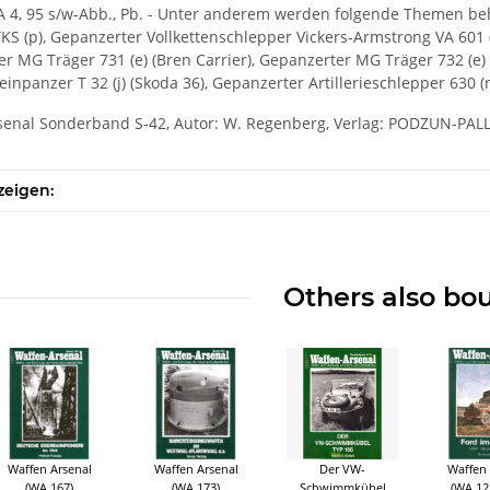
 A 4, 95 s/w-Abb., Pb. - Unter anderem werden folgende Themen beh
KS (p), Gepanzerter Vollkettenschlepper Vickers-Armstrong VA 601 
r MG Träger 731 (e) (Bren Carrier), Gepanzerter MG Träger 732 (e) 
leinpanzer T 32 (j) (Skoda 36), Gepanzerter Artillerieschlepper 630 
senal Sonderband S-42, Autor: W. Regenberg, Verlag: PODZUN-PA
zeigen:
Others also bo
Waffen Arsenal
Waffen Arsenal
Der VW-
Waffen 
(WA 167)
(WA 173)
Schwimmkübel
(WA 12