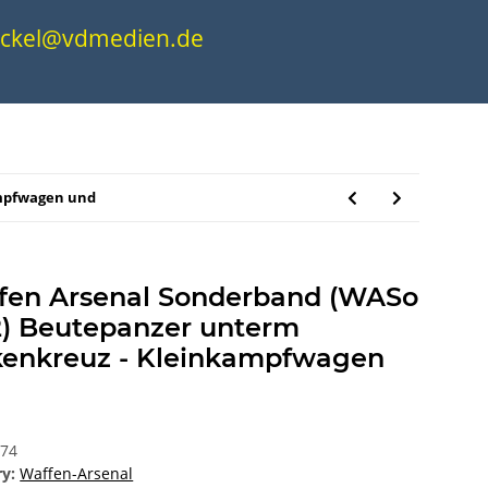
.nickel@vdmedien.de
ampfwagen und
fen Arsenal Sonderband (WASo
2) Beutepanzer unterm
kenkreuz - Kleinkampfwagen
474
ry:
Waffen-Arsenal