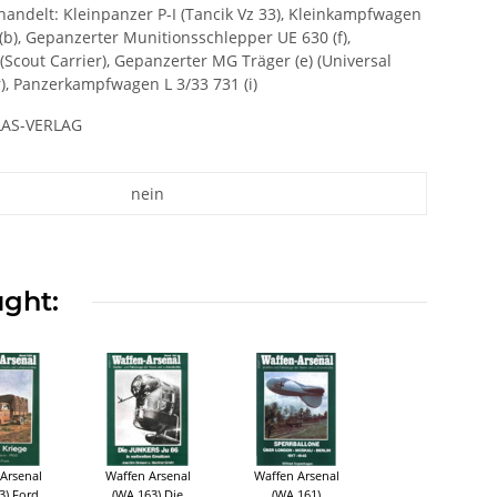
andelt: Kleinpanzer P-I (Tancik Vz 33), Kleinkampfwagen
(b), Gepanzerter Munitionsschlepper UE 630 (f),
(Scout Carrier), Gepanzerter MG Träger (e) (Universal
(r), Panzerkampfwagen L 3/33 731 (i)
LLAS-VERLAG
nein
ught:
Arsenal
Waffen Arsenal
Waffen Arsenal
3) Ford
(WA 163) Die
(WA 161)