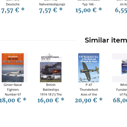
Deutsche
Nahverteidigungswaffen
Typ 166 -
im K
7,57 €
*
7,57 €
*
15,00 €
*
6,5
Eisenbahnpioniere
am Westwall -
Walter E. Seifert
bis 1945
Atlantikwall
- Waffen-
u.a.
Arsenal
Sonderband S-
71
Similar ite
Ginter Naval
British
P-47
Whit
Fighters
Battleships
Thunderbolt
Fundam
Number 67
1914-18 (1) The
Aces of the
of Fi
18,00 €
*
16,00 €
*
20,90 €
*
68,0
Grumman F9-
Early
Ninth and
Des
6P/8P Photo-
Dreadnoughts
Fifteenth AF
Cougar
(NVG Nr. 200)
(ACE Nr. 30)