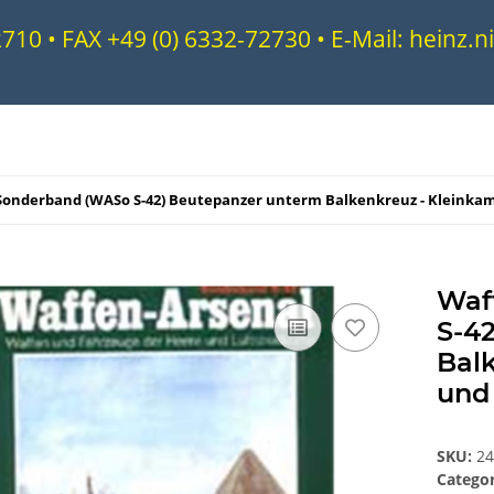
72710 • FAX +49 (0) 6332-72730 • E-Mail: heinz
Sonderband (WASo S-42) Beutepanzer unterm Balkenkreuz - Kleink
Waf
S-4
Bal
und
SKU:
2
Catego