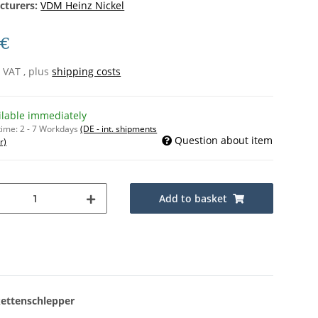
cturers:
VDM Heinz Nickel
 €
% VAT , plus
shipping costs
ilable immediately
time:
2 - 7 Workdays
(DE - int. shipments
Question about item
r)
Add to basket
ettenschlepper