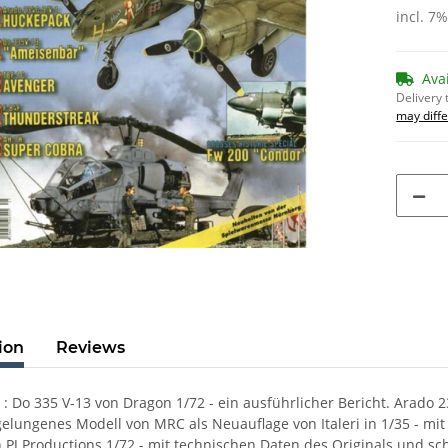
incl. 7
Ava
Delivery 
may diffe
ion
Reviews
: Do 335 V-13 von Dragon 1/72 - ein ausführlicher Bericht. Arado 
n gelungenes Modell von MRC als Neuauflage von Italeri in 1/35 - mi
 PJ Productions 1/72 - mit technischen Daten des Originals und schö