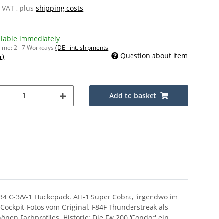
% VAT , plus
shipping costs
ilable immediately
time:
2 - 7 Workdays
(DE - int. shipments
Question about item
r)
Add to basket
234 C-3/V-1 Huckepack. AH-1 Super Cobra, 'irgendwo im
t Cockpit-Fotos vom Original. F84F Thunderstreak als
nen Farbprofiles. Historie: Die Fw 200 'Condor' ein