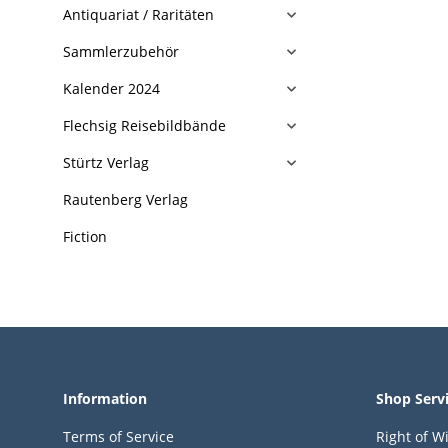
Antiquariat / Raritäten
Sammlerzubehör
Kalender 2024
Flechsig Reisebildbände
Stürtz Verlag
Rautenberg Verlag
Fiction
Information
Shop Serv
Terms of Service
Right of W