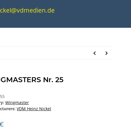
.nickel@vdmedien.de
GMASTERS Nr. 25
355
ry:
Wingmaster
cturers:
VDM Heinz Nickel
 €