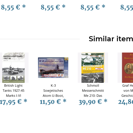
8,55 €
*
8,55 €
*
8,55 €
*
8,5
Similar ite
British Light
K-3
Schmoll
Graf H
Tanks 1927-45
Sowjetisches
Messerschmitt
von M
Marks I-VI
Atom U-Boot,
Me 210: Das
Geschic
17,95 €
*
11,50 €
*
39,90 €
*
24,8
Osprey (NVG
Zvezda 9035, M
Rüstungsfiasko
Deut
Nr. 217)
1:350
eines
franzö
Kampfflugzeuges
Krieg
im Zweiten
187
Weltkrieg