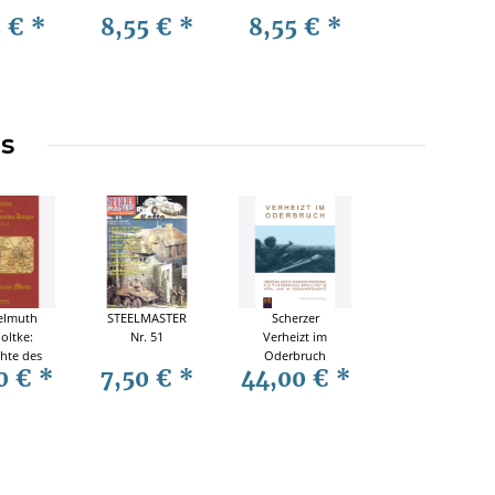
5 €
*
8,55 €
*
8,55 €
*
ms
elmuth
STEELMASTER
Scherzer
oltke:
Nr. 51
Verheizt im
hte des
Oderbruch
0 €
*
7,50 €
*
44,00 €
*
sch-
Überzähliges
sischen
fliegendes
es von
Personal als
0-71
Fliegerschul-
Bataillon im
April 1945 im
Erdkampfeinsatz