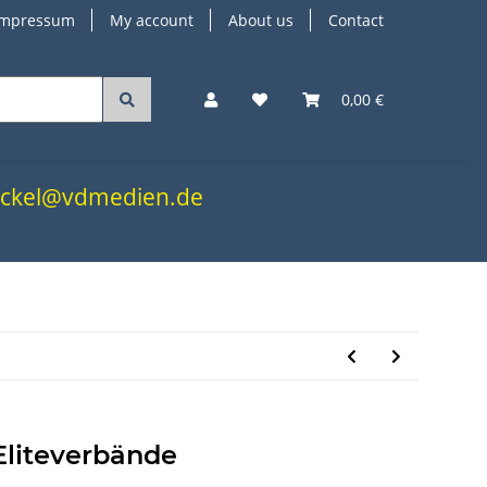
Impressum
My account
About us
Contact
0,00 €
.nickel@vdmedien.de
Eliteverbände