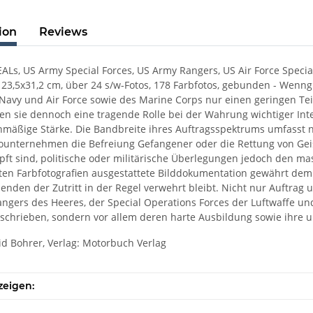
ion
Reviews
ALs, US Army Special Forces, US Army Rangers, US Air Force Specia
: 23,5x31,2 cm, über 24 s/w-Fotos, 178 Farbfotos, gebunden - Wenn
Navy und Air Force sowie des Marine Corps nur einen geringen Tei
 sie dennoch eine tragende Rolle bei der Wahrung wichtiger Intere
nmäßige Stärke. Die Bandbreite ihres Auftragsspektrums umfasst 
ternehmen die Befreiung Gefangener oder die Rettung von Geisel
ft sind, politische oder militärische Überlegungen jedoch den mass
nten Farbfotografien ausgestattete Bilddokumentation gewährt dem L
nden der Zutritt in der Regel verwehrt bleibt. Nicht nur Auftrag u
ngers des Heeres, der Special Operations Forces der Luftwaffe u
schrieben, sondern vor allem deren harte Ausbildung sowie ihre
id Bohrer, Verlag: Motorbuch Verlag
zeigen: