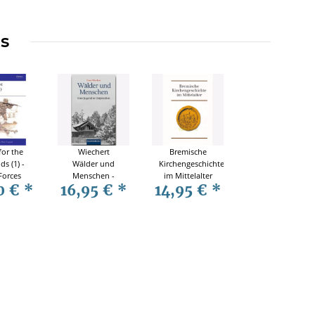
ms
for the
Wiechert
Bremische
ds (1) -
Wälder und
Kirchengeschichte
Forces
Menschen -
im Mittelalter
0 €
*
16,95 €
*
14,95 €
*
r. 133)
Eine Jugend in
Ostpreußen