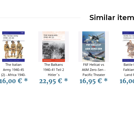
Similar ite
The Italian
The Balkans
F6F Hellcat vs
Battle 
Army 1940-45
1940-41 Teil 2
A6M Zero-Sen -
Falklan
(2) - Africa 1940-
Hitler´s
Pacific Theater
Land 
16,00 €
*
22,95 €
*
16,95 €
*
16,0
43 (MAA 349)
Blitzkrieg
1943-44 (Duel
(MAA N
against
Nr. 62) - Edward
Yugoslavia and
M. Young
Greece Osprey
Campaign 365