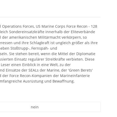
l Operations Forces, US Marine Corps Force Recon - 128
gleich Sondereinsatzkräfte innerhalb der Eliteverbände
l der amerikanischen Militärmacht verkörpern, so
ssen und ihre Schlagkraft ist ungleich größer als ihre
neben Stoßtrupp-, Fernspäh- und
n. Sie stehen bereit, wenn die Mittel der Diplomatie
ierten Einsatz regulärer Streitkräfte verbieten. Diese
eser einen Einblick in eine Welt, zu der
nd Einsätze der SEALs der Marine, der 'Green Berets'
nd der Force Recon-Kompanien der Marineinfanterie
 umfangreiche Ausrüstung und Bewaffnung.
nein