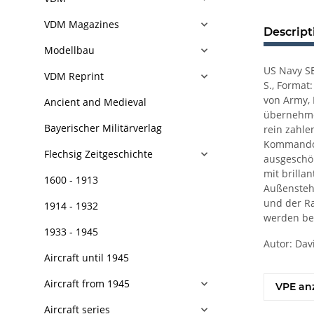
VDM Magazines
Descript
Modellbau
US Navy SE
VDM Reprint
S., Format
von Army, 
Ancient and Medieval
übernehmen
Bayerischer Militärverlag
rein zahle
Kommandoun
Flechsig Zeitgeschichte
ausgeschöp
mit brilla
1600 - 1913
Außenstehe
und der Ra
1914 - 1932
werden be
1933 - 1945
Autor: Dav
Aircraft until 1945
Aircraft from 1945
VPE an
Aircraft series