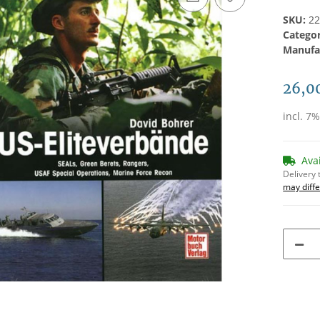
SKU:
2
Catego
Manufa
26,0
incl. 7
Ava
Delivery 
may diffe