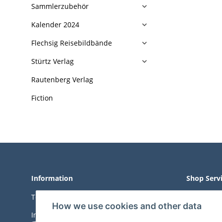
Sammlerzubehör
Kalender 2024
Flechsig Reisebildbände
Stürtz Verlag
Rautenberg Verlag
Fiction
Information
Shop Serv
Terms of Service
Right of W
How we use cookies and other data
Imprint
Withdrawa