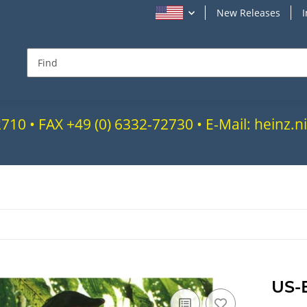
New Releases
72710 • FAX +49 (0) 6332-72730 • E-Mail: heinz
US-