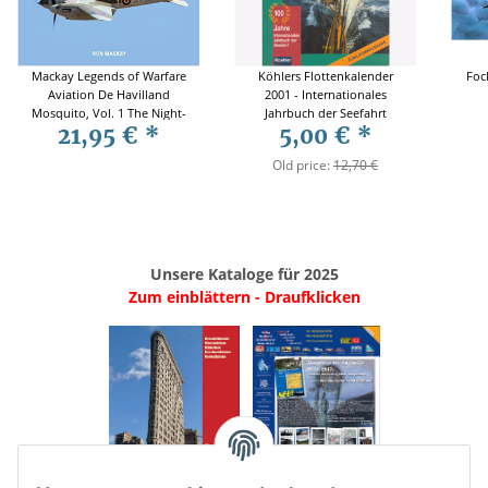
Mackay Legends of Warfare
Köhlers Flottenkalender
Foc
Aviation De Havilland
2001 - Internationales
Mosquito, Vol. 1 The Night-
Jahrbuch der Seefahrt
21,95 €
*
5,00 €
*
fighter and Fighter-Bomber
Marques in World War II
Old price:
12,70 €
2.WK Kampfflugzeug
Unsere Kataloge für 2025
Zum einblättern - Draufklicken
.
..