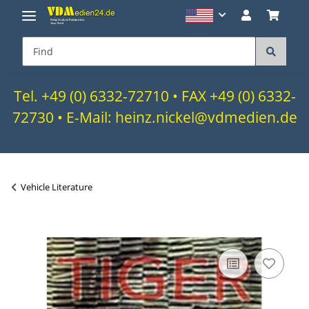
Tel. +49 (0) 6332-72710 • FAX +49 (0) 6332-
72730 • E-Mail: heinz.nickel@vdmedien.de
Vehicle Literature