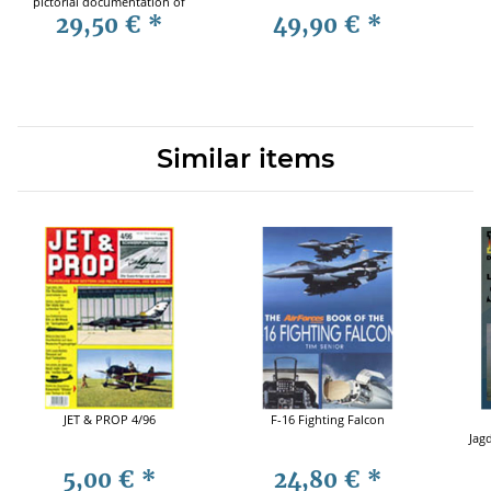
pictorial documentation of
29,50 €
*
49,90 €
*
the German Heavy Tank
Battalions 1942-45 Vol. 2
Similar items
JET & PROP 4/96
F-16 Fighting Falcon
Jag
5,00 €
*
24,80 €
*