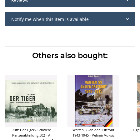
Reviews
Notify me when this item is available
Others also bought:
Ruff: Der Tiger - Schwere
Waffen SS an der Ostfront
Tige
Panzerabteilung 502 - A
1943-1945 - Velimir Vuksic