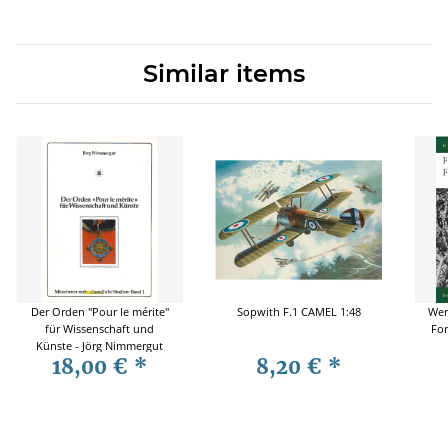
Similar items
Der Orden "Pour le mérite"
Sopwith F.1 CAMEL 1:48
Wern
für Wissenschaft und
For
Künste - Jörg Nimmergut
18,00 €
*
8,20 €
*