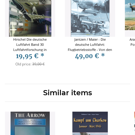
Hirschel Die deutsche
Jantzen / Maier - Die
Ara
Luftfahrt Band 30
deutsche Luftfahrt:
Po
Luftfahrtforschung in
Flugbetriebsstoffe - Von den
19,95 €
*
49,00 €
*
Deutschland
Anfängen bis zur Gegenwart
Old price:
39,00 €
Similar items