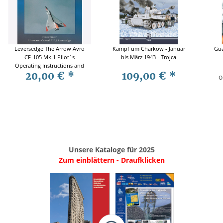
Leversedge The Arrow Avro
Kampf um Charkow - Januar
Gua
CF-105 Mk.1 Pilot´s
bis März 1943 - Trojca
Operating Instructions and
20,00 €
*
109,00 €
*
RCAF Testing/ Basing Plans
o
Unsere Kataloge für 2025
Zum einblättern - Draufklicken
.
..