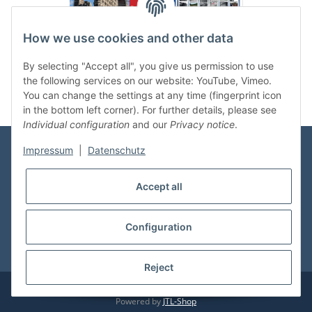
How we use cookies and other data
Categories
By selecting "Accept all", you give us permission to use
the following services on our website: YouTube, Vimeo.
You can change the settings at any time (fingerprint icon
in the bottom left corner). For further details, please see
Individual configuration
and our
Privacy notice
.
Impressum
|
Datenschutz
Information
Accept all
Shop Service
Configuration
* All prices incl. VAT, plus
shipping fees
Reject
© vdmedien24.de
Visitor counter: 10652710
Powered by
JTL-Shop