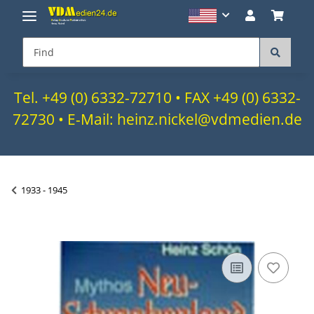
Tel. +49 (0) 6332-72710 • FAX +49 (0) 6332-
72730 • E-Mail: heinz.nickel@vdmedien.de
1933 - 1945