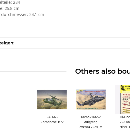
lteile: 284
e: 25,8 cm
rdurchmesser: 24,1 cm
zeigen:
Others also bo
RAH-66
Kamov Ka-52
Hi-Dec
Comanche 1:72
Alligator,
72-008
Zvezda 7224, M
Hind D