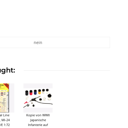
nein
ught:
al Line
Kopie von WWII
, MI-24
Japanische
/E 1:72
Infanterie auf