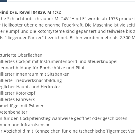
Hind D/E, Revell 04839, M 1:72
che Schlachthubschrauber Mi-24V "Hind E" wurde ab 1976 produzie
r Helikopter über eine enorme Feuerkraft. Die Maschine ist vielseit
Der Rumpf und die Rotorsysteme sind gepanzert und teilweise bis 
als "fliegender Panzer" bezeichnet. Bisher wurden mehr als 2.300 
kturierte Oberflächen
illiertes Cockpit mit Instrumentenbord und Steuerknüppel
rennachbildung für Bordschütze und Pilot
illierter Innenraum mit Sitzbänken
illierte Triebwerksnachbildung
glicher Haupt- und Heckrotor
llierter Rotorkopf
illiertes Fahrwerk
melflügel mit Pylonen
ketenbehälter
n für den Cockpiteinstieg wahlweise geöffnet oder geschlossen
nnen und Infrarotsensor
r Abziehbild mit Kennzeichen für eine tschechische Tigermeet Ver