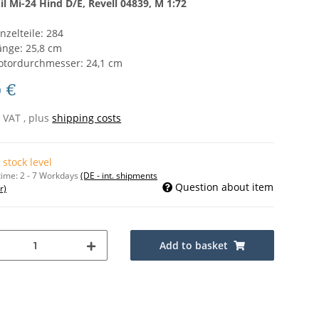
il Mi-24 Hind D/E, Revell 04839, M 1:72
inzelteile: 284
änge: 25,8 cm
otordurchmesser: 24,1 cm
9 €
% VAT , plus
shipping costs
 stock level
time:
2 - 7 Workdays
(DE - int. shipments
Question about item
r)
Add to basket