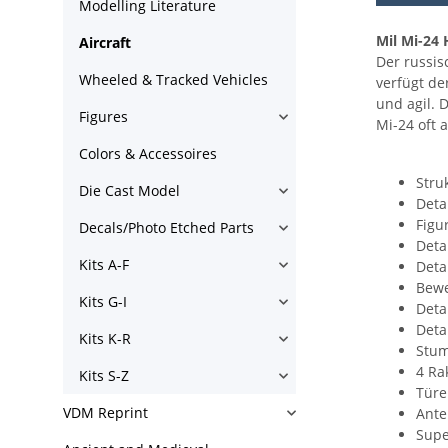
Modelling Literature
Mil Mi-24 
Aircraft
Der russis
Wheeled & Tracked Vehicles
verfügt de
und agil. 
Figures
Mi-24 oft 
Colors & Accessoires
Stru
Die Cast Model
Deta
Figu
Decals/Photo Etched Parts
Deta
Kits A-F
Deta
Bewe
Kits G-I
Detai
Deta
Kits K-R
Stum
4 Ra
Kits S-Z
Türe
VDM Reprint
Ante
Supe