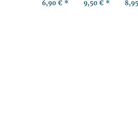
6,90 €
*
9,50 €
*
8,9
1:72
Mode
Abzie