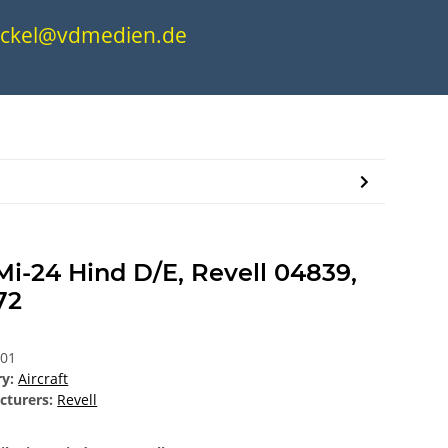
.nickel@vdmedien.de
Mi-24 Hind D/E, Revell 04839,
72
001
ry:
Aircraft
cturers:
Revell