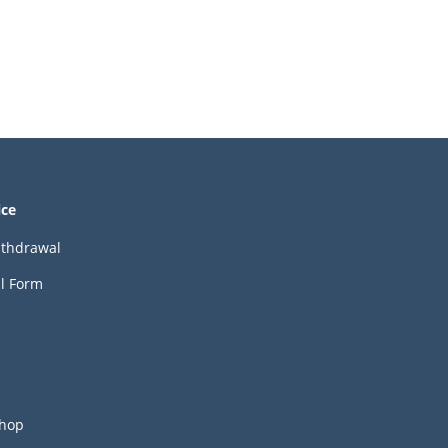
ice
ithdrawal
l Form
hop