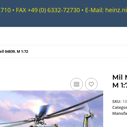
72710 • FAX +49 (0) 6332-72730 • E-Mail: heinz
ll 04839, M 1:72
Mil 
M 1:
SKU:
1
Catego
Manufa