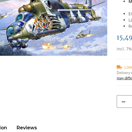
M
E
L
R
15,4
incl. 7
Low
Delivery 
may diffe
ion
Reviews