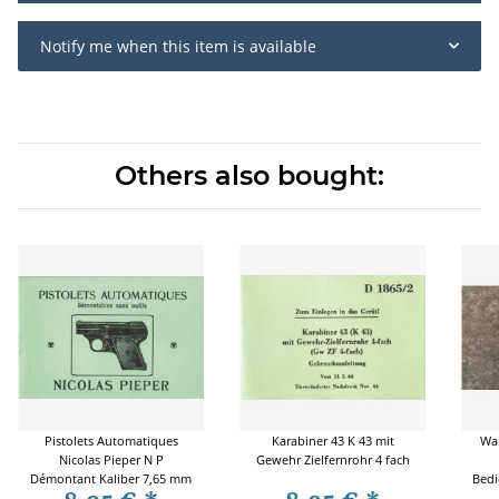
Notify me when this item is available
Others also bought:
Pistolets Automatiques
Karabiner 43 K 43 mit
Wal
Nicolas Pieper N P
Gewehr Zielfernrohr 4 fach
Démontant Kaliber 7,65 mm
Bedi
M A d u 6,35 mm M D