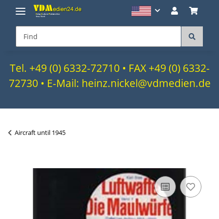
Tel. +49 (0) 6332-72710 • FAX +49 (0) 6332-
72730 • E-Mail: heinz.nickel@vdmedien.de
Aircraft until 1945