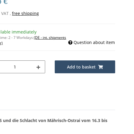
0 €
% VAT ,
free shipping
ilable immediately
time:
2 - 7 Workdays
(DE - int. shipments
Question about item
r)
Add to basket
 und die Schlacht von Mährisch-Ostrai vom 16.3 bis