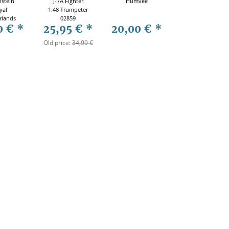
stein
J-7A Fighter
Humvee
yal
1:48 Trumpeter
rlands
02859
0 €
*
25,95 €
*
20,00 €
*
Indies
936-42
Old price:
34,99 €
r.521)
Men-at-
ms