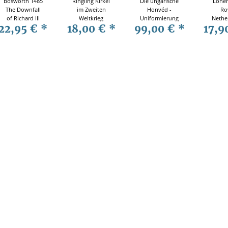
Bosworth 1485
Ringling Kirkel
Die ungarische
Lohen
The Downfall
im Zweiten
Honvéd -
Ro
of Richard III
Weltkrieg
Uniformierung
Nethe
22,95 €
*
18,00 €
*
99,00 €
*
17,9
Osprey
Zeitzeuginnen
und
East 
Campaign 360
berichten
Ausrüstung der
Army 1
ungarischen
(MAA N
Landwehr von
Osprey 
1867 bis 1918
ar