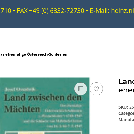
72710 • FAX +49 (0) 6332-72730 • E-Mail: heinz
as ehemalige Österreich-Schlesien
Lan
ehe
SKU:
2
Catego
Manufa