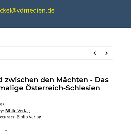
.nickel@vdmedien.de
d zwischen den Mächten - Das
malige Österreich-Schlesien
593
ry:
Biblio Verlag
cturers:
Biblio Verlag