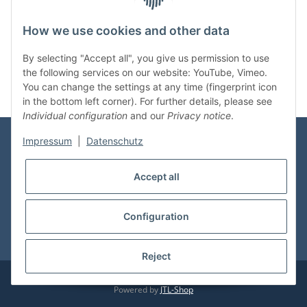
How we use cookies and other data
Categories
By selecting "Accept all", you give us permission to use
the following services on our website: YouTube, Vimeo.
You can change the settings at any time (fingerprint icon
in the bottom left corner). For further details, please see
Individual configuration
and our
Privacy notice
.
Impressum
|
Datenschutz
Information
Accept all
Shop Service
Configuration
* All prices incl. VAT, plus
shipping fees
Reject
© vdmedien24.de
Visitor counter: 10681388
Powered by
JTL-Shop