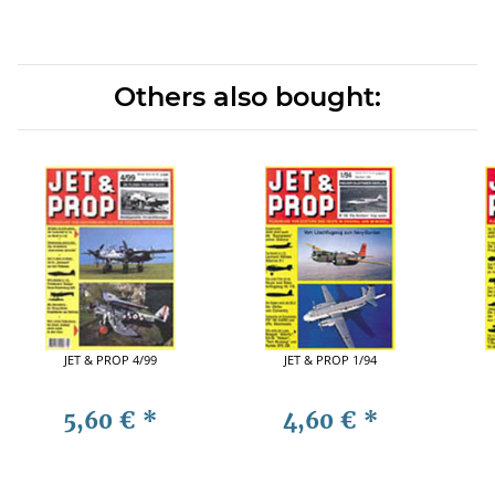
Others also bought:
JET & PROP 4/99
JET & PROP 1/94
5,60 €
*
4,60 €
*