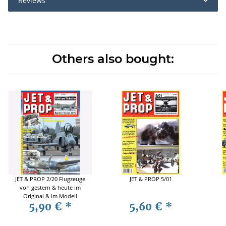
Reviews
Others also bought:
JET & PROP 2/20 Flugzeuge
JET & PROP 5/01
von gestern & heute im
Original & im Modell
5,90 €
*
5,60 €
*