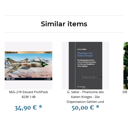
Similar items
MiG-21R Eduard ProfiPack
G. Sälter - Phantome des
DIE
8238 1:48
Kalten Krieges - Die
Organisation Gehlen und
34,90 €
*
50,00 €
*
die Wiederbelebung des
Gestapo-Feindbildes "Rote
Kapelle"