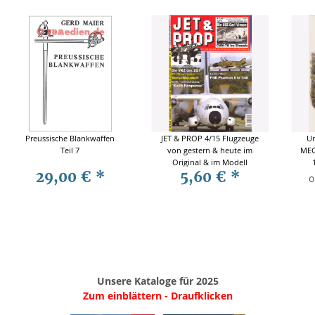
Preussische Blankwaffen
JET & PROP 4/15 Flugzeuge
Un
Teil 7
von gestern & heute im
MEC
Original & im Modell
29,00 €
*
5,60 €
*
o
Unsere Kataloge für 2025
Zum einblättern - Draufklicken