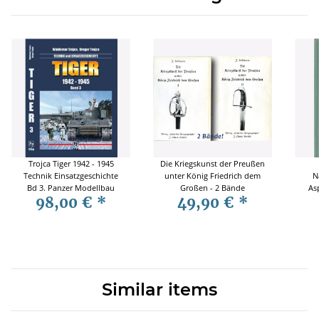
Trojca Tiger 1942 - 1945
Die Kriegskunst der Preußen
Technik Einsatzgeschichte
unter König Friedrich dem
N
Bd 3. Panzer Modellbau
Großen - 2 Bände
As
98,00 €
*
49,90 €
*
Similar items