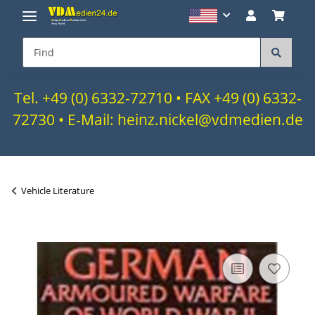
Tel. +49 (0) 6332-72710 • FAX +49 (0) 6332-
72730 • E-Mail: heinz.nickel@vdmedien.de
Vehicle Literature