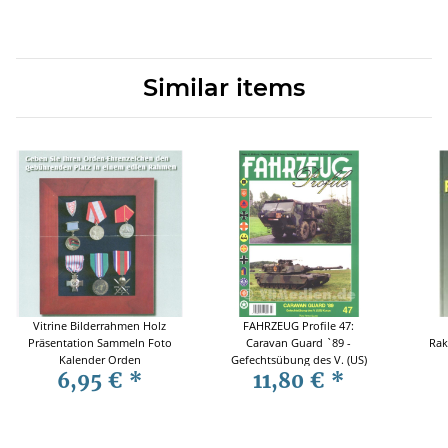
Similar items
Vitrine Bilderrahmen Holz
FAHRZEUG Profile 47:
Präsentation Sammeln Foto
Caravan Guard `89 -
Rak
Kalender Orden
Gefechtsübung des V. (US)
6,95 €
*
11,80 €
*
Korps - Peter Blume