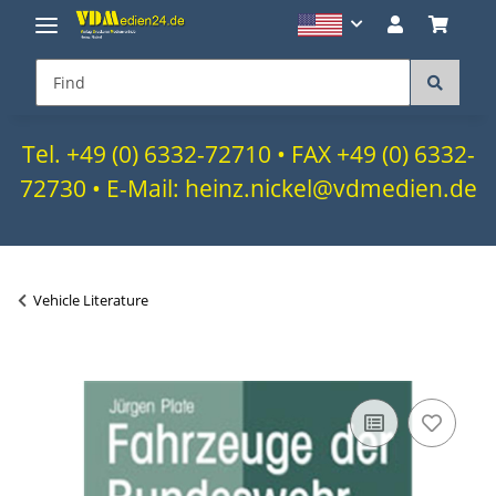
Tel. +49 (0) 6332-72710 • FAX +49 (0) 6332-
72730 • E-Mail: heinz.nickel@vdmedien.de
Vehicle Literature