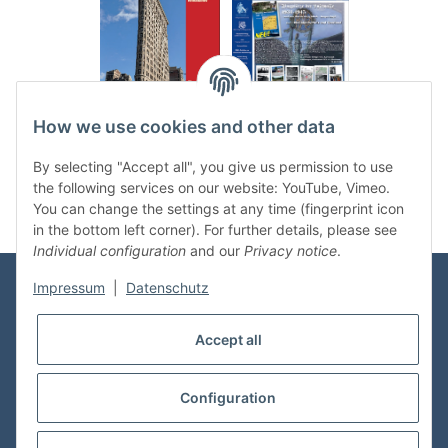
.
..
How we use cookies and other data
Categories
By selecting "Accept all", you give us permission to use
the following services on our website: YouTube, Vimeo.
You can change the settings at any time (fingerprint icon
in the bottom left corner). For further details, please see
Individual configuration
and our
Privacy notice
.
Impressum
|
Datenschutz
Information
Accept all
Shop Service
Configuration
* All prices incl. VAT, plus
shipping fees