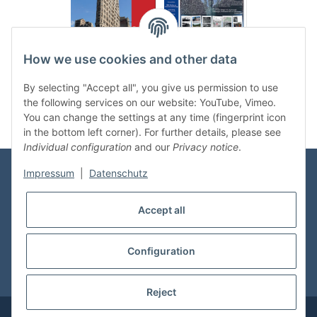
.
..
How we use cookies and other data
Categories
By selecting "Accept all", you give us permission to use
the following services on our website: YouTube, Vimeo.
You can change the settings at any time (fingerprint icon
in the bottom left corner). For further details, please see
Individual configuration
and our
Privacy notice
.
Impressum
|
Datenschutz
Information
Accept all
Shop Service
Configuration
* All prices incl. VAT, plus
shipping fees
Reject
© vdmedien24.de
Visitor counter: 10665272