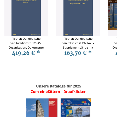
Fischer: Der deutsche
Fischer: Der deutsche
F
Sanitätsdienst 1921-45.
Sanitätsdienst 1921-45 -
S
Organisation, Dokumente
Supplementbände mit
Org
419,26 €
*
163,70 €
*
und persönliche
Ergänzungen zu den Teilen
Erfahrungen - 5 Bände /
A-C und Nachträgen / Biblio
Erf
Biblio
zu
Unsere Kataloge für 2025
Zum einblättern - Draufklicken