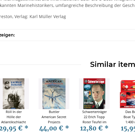
rkannten Marinehistorikers, umfangreiche Beschreibung der Gesc
reston, Verlag: Karl Müller Verlag
zeigen:
Similar ite
Röll In der
Buttler
Schwerterträger
Das B
Hölle der
American Secret
22 Erich Topp
Boat Ty
Atlantikschlacht
Projects
Roter Teufel im
1:400 
29,95 €
*
44,00 €
*
12,80 €
*
15,9
- Die
Bombers,
Atlantik
Bauteile
Feindfahrten
Attack and
Start