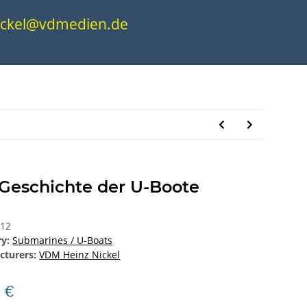
.nickel@vdmedien.de
 Geschichte der U-Boote
312
ry:
Submarines / U-Boats
cturers:
VDM Heinz Nickel
0 €