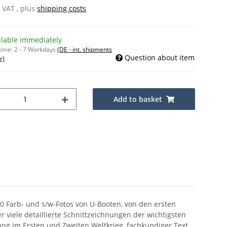
% VAT , plus
shipping costs
ilable immediately
time:
2 - 7 Workdays
(DE - int. shipments
Question about item
r)
Add to basket
0 Farb- und s/w-Fotos von U-Booten, von den ersten
viele detaillierte Schnittzeichnungen der wichtigsten
ung im Ersten und Zweiten Weltkrieg, fachkundiger Text