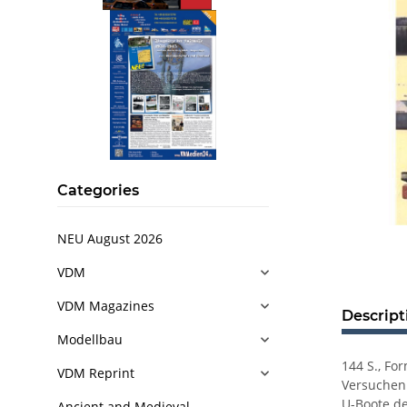
Categories
NEU August 2026
VDM
VDM Magazines
Descript
Modellbau
144 S., Fo
VDM Reprint
Versuchen 
U-Boote de
Ancient and Medieval