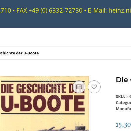
72710 • FAX +49 (0) 6332-72730 • E-Mail: heinz
schichte der U-Boote
Die
SKU:
2
Catego
Manufa
15,3