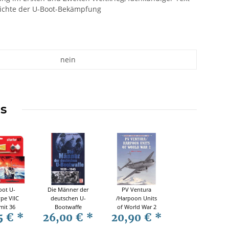
hichte der U-Boot-Bekämpfung
nein
ms
oot U-
Die Männer der
PV Ventura
pe VIIC
deutschen U-
/Harpoon Units
mit 36
Bootwaffe
of World War 2
5 €
*
26,00 €
*
20,90 €
*
n Airfix
1939-1945
(OCA Nr. 34)
er Set