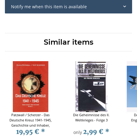
Notify me when this item is available
Similar items
Patzwall / Scherzer - Das
Die Geheimnisse des II.
D
Deutsche Kreuz 1941-1945,
Weltkrieges - Folge 3
Eng
Geschichte und Inhaber,
19,95 €
*
2,99 €
*
Band 1
only