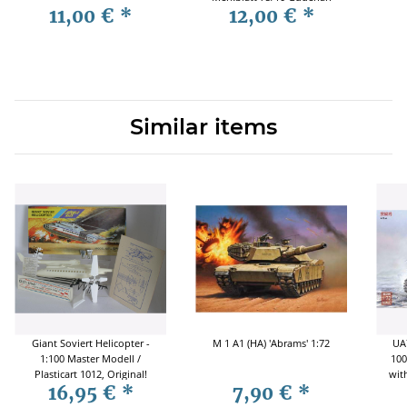
11,00 €
*
12,00 €
*
1944
Similar items
Giant Soviert Helicopter -
M 1 A1 (HA) 'Abrams' 1:72
UA
1:100 Master Modell /
100
Plasticart 1012, Original!
wit
16,95 €
*
7,90 €
*
RAR