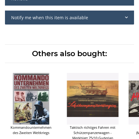
Notify me when this item is available
Others also bought:
Kommandounternehmen
Taktisch richtiges Fahren mit
des Zweiten Weltkriegs
Schützenpanzerwagen -
(
Merkblatt 75/10 Guderian