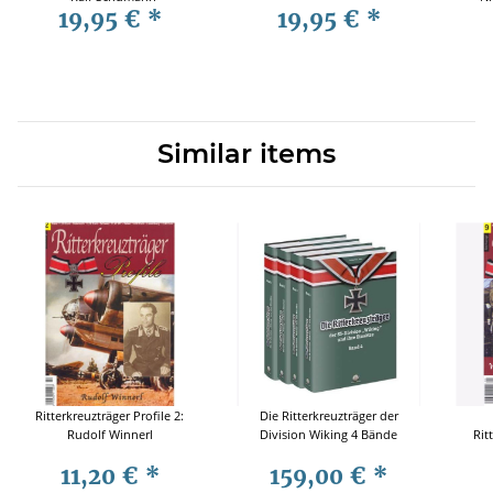
19,95 €
*
19,95 €
*
Similar items
Ritterkreuzträger Profile 2:
Die Ritterkreuzträger der
Rudolf Winnerl
Division Wiking 4 Bände
Rit
11,20 €
*
159,00 €
*
Ko