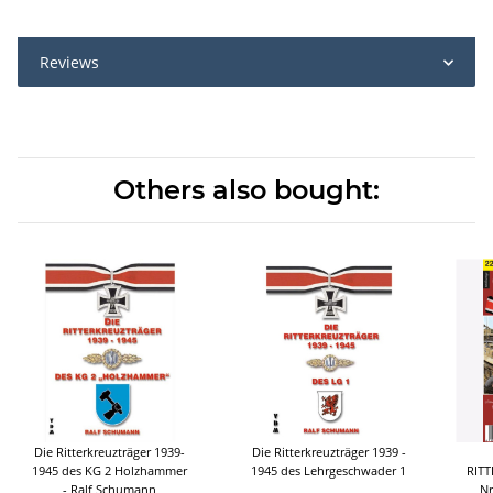
Reviews
Others also bought:
Die Ritterkreuzträger 1939-
Die Ritterkreuzträger 1939 -
1945 des KG 2 Holzhammer
1945 des Lehrgeschwader 1
RITT
- Ralf Schumann
Nr