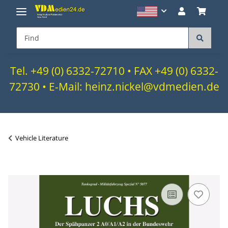
Tel. +49 (0) 6332-72710 • FAX +49 (0) 6332-
72730 • E-Mail: heinz.nickel@vdmedien.de
Vehicle Literature