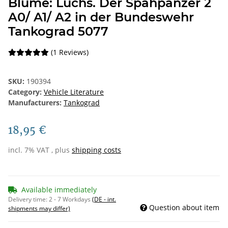
Blume: Luchs. Der Spähpanzer 2
A0/ A1/ A2 in der Bundeswehr
Tankograd 5077
(1 Reviews)
SKU:
190394
Category:
Vehicle Literature
Manufacturers:
Tankograd
18,95 €
incl. 7% VAT , plus
shipping costs
Available immediately
Delivery time:
2 - 7 Workdays
(DE - int.
Question about item
shipments may differ)