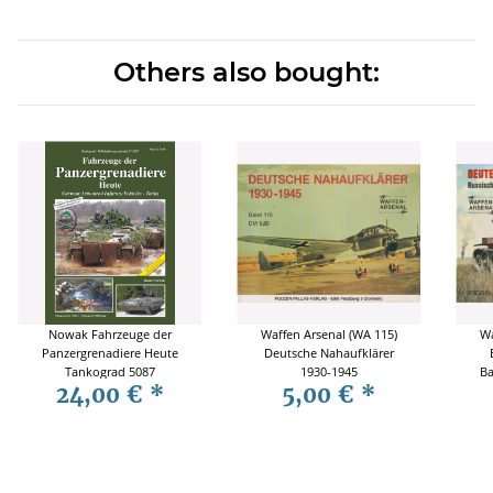
Others also bought:
Nowak Fahrzeuge der
Waffen Arsenal (WA 115)
Wa
Panzergrenadiere Heute
Deutsche Nahaufklärer
Tankograd 5087
1930-1945
Ba
24,00 €
*
5,00 €
*