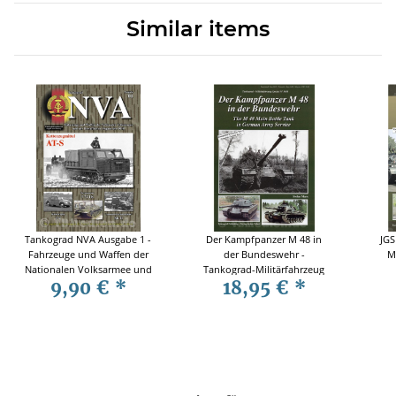
Similar items
Tankograd NVA Ausgabe 1 -
Der Kampfpanzer M 48 in
JGS
Fahrzeuge und Waffen der
der Bundeswehr -
M
Nationalen Volksarmee und
Tankograd-Militärfahrzeug
9,90 €
*
18,95 €
*
der Bewaffneten Organe der
Spezial Nr. 5011
Mi
DDR