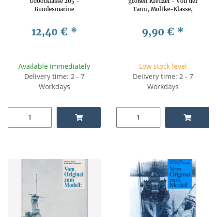
Ubootklasse 205 -
großen Kreuzer - Von der
Bundesmarine
Tann, Moltke-Klasse,
Seydlitz, Derfflinger-Klasse
12,40 €
*
9,90 €
*
Available immediately
Low stock level
Delivery time: 2 - 7
Delivery time: 2 - 7
Workdays
Workdays