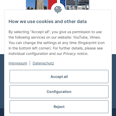
.
..
How we use cookies and other data
Categories
By selecting "Accept all", you give us permission to use
the following services on our website: YouTube, Vimeo.
You can change the settings at any time (fingerprint icon
in the bottom left corner). For further details, please see
Individual configuration
and our
Privacy notice
.
Impressum
|
Datenschutz
Information
Accept all
Shop Service
Configuration
* All prices incl. VAT, plus
shipping fees
Reject
© vdmedien24.de
Visitor counter: 10723567